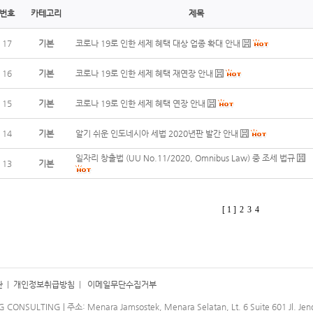
번호
카테고리
제목
17
기본
코로나 19로 인한 세제 혜택 대상 업종 확대 안내
16
기본
코로나 19로 인한 세제 혜택 재연장 안내
15
기본
코로나 19로 인한 세제 혜택 연장 안내
14
기본
알기 쉬운 인도네시아 세법 2020년판 발간 안내
일자리 창출법 (UU No.11/2020, Omnibus Law) 중 조세 법규
13
기본
[ 1 ]
2
3
4
관
|
개인정보취급방침
|
이메일무단수집거부
G CONSULTING | 주소: Menara Jamsostek, Menara Selatan, Lt. 6 Suite 601 Jl. Jend