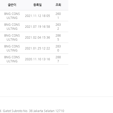
글쓴이
등록일
조회
BNG CONS
260
2021.11.12 18:05
ULTING
1
BNG CONS
263
2021.07.19 16:58
ULTING
2
BNG CONS
286
2021.02.04 15:36
ULTING
5
BNG CONS
283
2021.01.25 12:22
ULTING
0
BNG CONS
288
2020.11.10 13:16
ULTING
7
. Gatot Subroto No. 38 Jakarta Selatan 12710