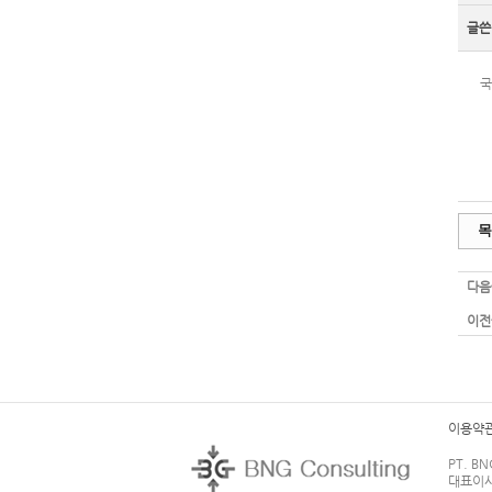
글쓴
국
목
다음
이전
이용약
PT. BN
대표이사: 