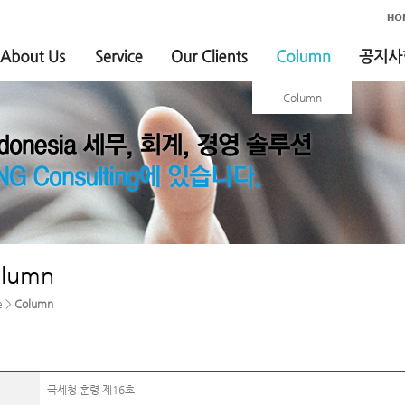
Column
lumn
e >
Column
국세청 훈령 제16호