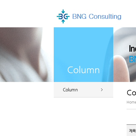
Column
Column
Co
Hom
제목