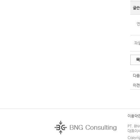
글쓴
연
파일
목
다음
이전
이용약
PT. BN
대표이사: 
Copyri